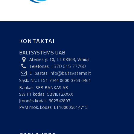
KONTAKTAI
BALTSYSTEMS UAB
Ateities g. 10, LT-08303, Vilnius
Pradžia
+370 615 77760
Telefonas:
info@baltsystems.lt
El. paštas:
Apie bendrovę
Sąsk. Nr.: LT51 7044 0600 0763 0461
Pastatų inžinerin
Kokybės ir aplinkosa
Bankas: SEB BANKAS AB
SWIFT kodas: CBVILT2XXXX
politika
sistemos
Įmonės kodas: 302542807
Atestatai ir sertifikatai
PVM mok. kodas: LT100005614715
Kontaktai
Vėdinimo sistemų mo
Oro kondicionavimo s
Karjera įmonėje
montavimas