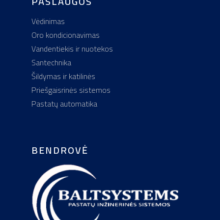
PASLAUGOS
Vidaus vandentiekio, 
Vėdinimas
sistemų montavimas
Oro kondicionavimas
Santechninės įrangos
Vandentiekis ir nuotekos
montavimas
Santechnika
Šildymo sistemų ir kati
Šildymas ir katilinės
įrengimas
Priešgaisrinės sistemos
Pastatų automatika
Priešgaisrinės sistem
montavimas
Automatikos montavi
BENDROVĖ