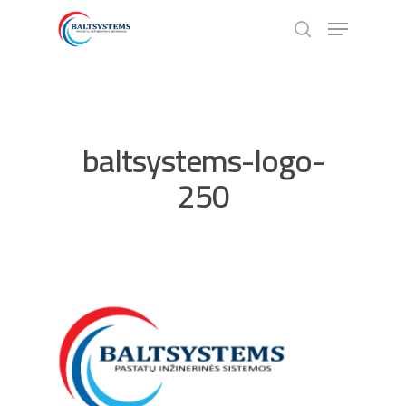
Hit enter to search or ESC to close
baltsystems-logo-
250