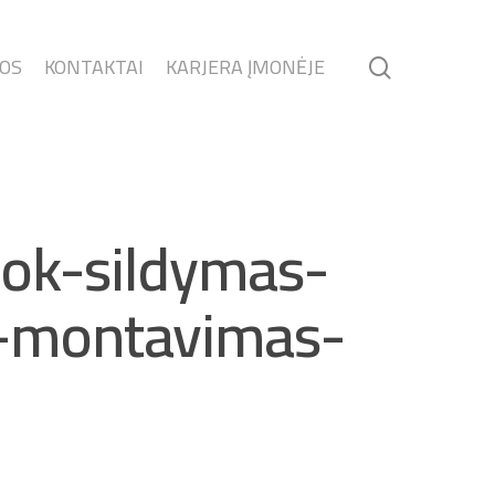
MOS
KONTAKTAI
KARJERA ĮMONĖJE
svok-sildymas-
ja-montavimas-