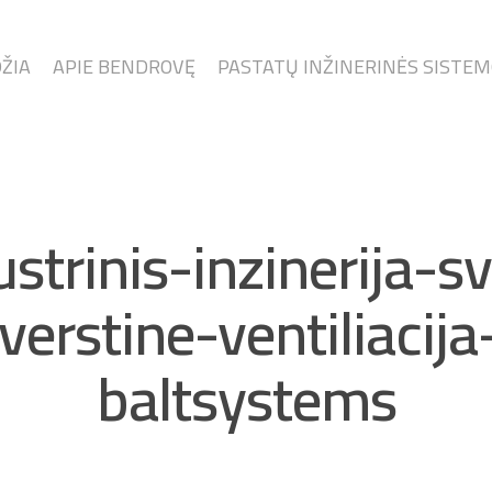
ŽIA
APIE BENDROVĘ
PASTATŲ INŽINERINĖS SISTE
strinis-inzinerija-
verstine-ventiliaci
baltsystems