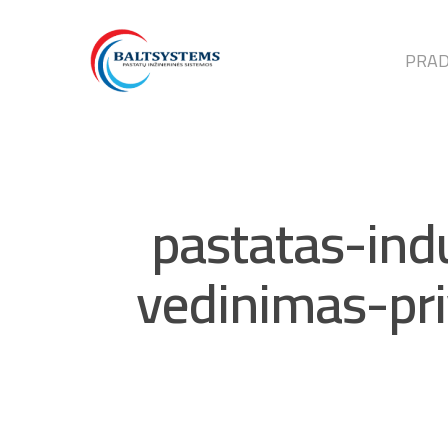
PRAD
pastatas-indu
vedinimas-pri
Hit enter to search or ESC to close