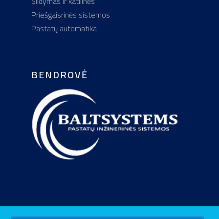
Šildymas ir katilinės
Santechninės įrangos
Priešgaisrinės sistemos
montavimas
Pastatų automatika
Šildymo sistemų ir kati
įrengimas
Priešgaisrinės sistem
BENDROVĖ
montavimas
Automatikos montavi