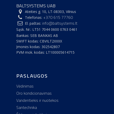
BALTSYSTEMS UAB
Ateities g. 10, LT-08303, Vilnius
+370 615 77760
Telefonas:
info@baltsystems.lt
El. paštas:
Sąsk. Nr.: LT51 7044 0600 0763 0461
Pradžia
Bankas: SEB BANKAS AB
SWIFT kodas: CBVILT2XXXX
Apie bendrovę
Įmonės kodas: 302542807
PVM mok. kodas: LT100005614715
Pastatų inžinerin
Kokybės ir aplinkosa
politika
sistemos
Atestatai ir sertifikatai
PASLAUGOS
Kontaktai
Vėdinimo sistemų mo
Oro kondicionavimo s
Karjera įmonėje
Vėdinimas
montavimas
Oro kondicionavimas
Vandentiekis ir nuotekos
Vidaus vandentiekio, 
Santechnika
sistemų montavimas